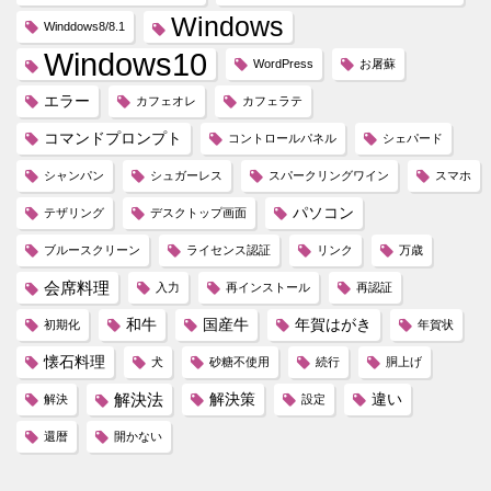
Windows
Winddows8/8.1
Windows10
WordPress
お屠蘇
エラー
カフェオレ
カフェラテ
コマンドプロンプト
コントロールパネル
シェパード
シャンパン
シュガーレス
スパークリングワイン
スマホ
パソコン
テザリング
デスクトップ画面
ブルースクリーン
ライセンス認証
リンク
万歳
会席料理
入力
再インストール
再認証
和牛
国産牛
年賀はがき
初期化
年賀状
懐石料理
犬
砂糖不使用
続行
胴上げ
解決法
解決策
違い
解決
設定
還暦
開かない