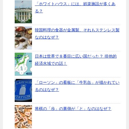
「ホワイトハウス」には、娯楽施設が多くあ
る？
韓国料理の食器が金属製、それもステンレス製
なのはなぜ？
日本は世界で８番目に広い国だった？ 排他的
経済水域での話！
「ローソン」の看板に「牛乳缶」が描かれてい
るのはなぜ？
将棋の「歩」の裏側が「と」なのはなぜ？