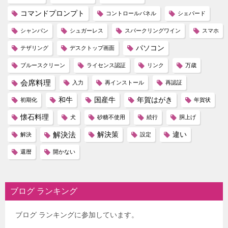
コマンドプロンプト
コントロールパネル
シェパード
シャンパン
シュガーレス
スパークリングワイン
スマホ
パソコン
テザリング
デスクトップ画面
ブルースクリーン
ライセンス認証
リンク
万歳
会席料理
入力
再インストール
再認証
和牛
国産牛
年賀はがき
初期化
年賀状
懐石料理
犬
砂糖不使用
続行
胴上げ
解決法
解決策
違い
解決
設定
還暦
開かない
ブログ ランキング
ブログ ランキングに参加しています。