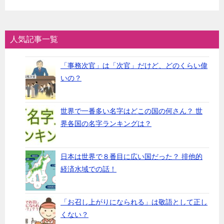
人気記事一覧
「事務次官」は「次官」だけど、どのくらい偉
いの？
世界で一番多い名字はどこの国の何さん？ 世
界各国の名字ランキングは？
日本は世界で８番目に広い国だった？ 排他的
経済水域での話！
「お召し上がりになられる」は敬語として正し
くない？