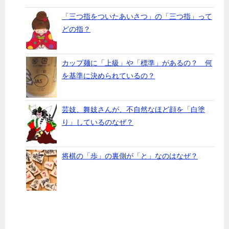
「三つ指をついたあいさつ」の「三つ指」って
どの指？
カップ麺に「上級」や「標準」があるの？ 何
を基準に決められているの？
芸妓、舞妓さんが、不自然なほど顔を「白塗
り」しているのなぜ？
将棋の「歩」の裏側が「と」なのはなぜ？