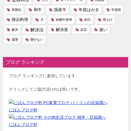
和牛
国産牛
年賀はがき
初期化
年賀状
懐石料理
犬
砂糖不使用
続行
胴上げ
解決法
解決策
違い
解決
設定
還暦
開かない
ブログ ランキング
ブログ ランキングに参加しています。
クリックしてご協力頂ければ幸いです。
にほんブログ村
にほんブログ村