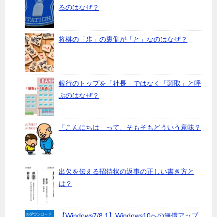
るのはなぜ？
将棋の「歩」の裏側が「と」なのはなぜ？
銀行のトップを「社長」ではなく「頭取」と呼
ぶのはなぜ？
「こんにちは」って、そもそもどういう意味？
出欠を伝える招待状の返事の正しい書き方と
は？
【Windows7/8.1】Windows10への無償アップ