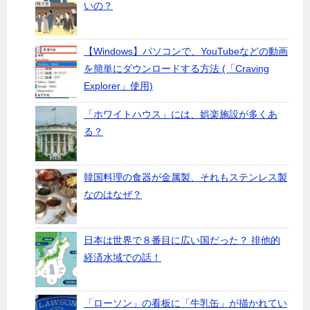
いの？
【Windows】パソコンで、YouTubeなどの動画
を簡単にダウンロードする方法 (「Craving
Explorer」使用)
「ホワイトハウス」には、娯楽施設が多くあ
る？
韓国料理の食器が金属製、それもステンレス製
なのはなぜ？
日本は世界で８番目に広い国だった？ 排他的
経済水域での話！
「ローソン」の看板に「牛乳缶」が描かれてい