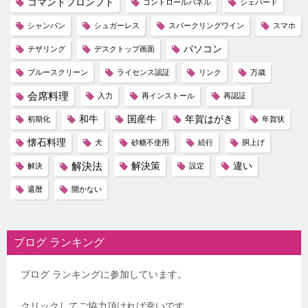
コマンドプロンプト
コントロールパネル
シェパード
シャンパン
シュガーレス
スパークリングワイン
スマホ
パソコン
テザリング
デスクトップ画面
ブルースクリーン
ライセンス認証
リンク
万歳
会席料理
入力
再インストール
再認証
和牛
国産牛
年賀はがき
初期化
年賀状
懐石料理
犬
砂糖不使用
続行
胴上げ
解決法
解決策
違い
解決
設定
還暦
開かない
ブログ ランキング
ブログ ランキングに参加しています。
クリックしてご協力頂ければ幸いです。