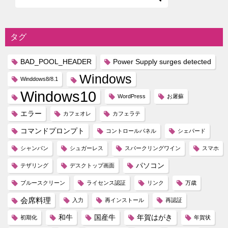
タグ
BAD_POOL_HEADER
Power Supply surges detected
Windows
Winddows8/8.1
Windows10
WordPress
お屠蘇
エラー
カフェオレ
カフェラテ
コマンドプロンプト
コントロールパネル
シェパード
シャンパン
シュガーレス
スパークリングワイン
スマホ
パソコン
テザリング
デスクトップ画面
ブルースクリーン
ライセンス認証
リンク
万歳
会席料理
入力
再インストール
再認証
和牛
国産牛
年賀はがき
初期化
年賀状