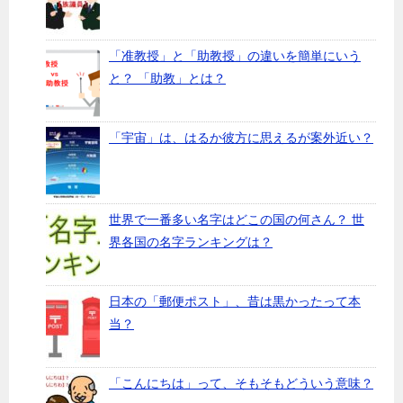
「准教授」と「助教授」の違いを簡単にいう
と？ 「助教」とは？
「宇宙」は、はるか彼方に思えるが案外近い？
世界で一番多い名字はどこの国の何さん？ 世
界各国の名字ランキングは？
日本の「郵便ポスト」、昔は黒かったって本
当？
「こんにちは」って、そもそもどういう意味？