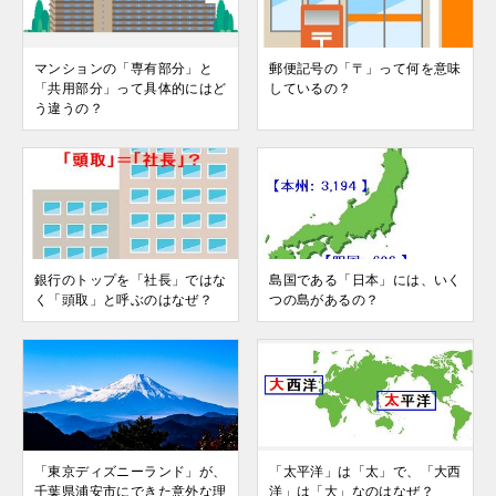
マンションの「専有部分」と
郵便記号の「〒」って何を意味
「共用部分」って具体的にはど
しているの？
う違うの？
銀行のトップを「社長」ではな
島国である「日本」には、いく
く「頭取」と呼ぶのはなぜ？
つの島があるの？
「東京ディズニーランド」が、
「太平洋」は「太」で、「大西
千葉県浦安市にできた意外な理
洋」は「大」なのはなぜ？