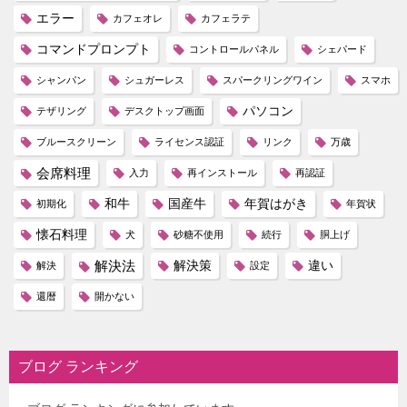
エラー
カフェオレ
カフェラテ
コマンドプロンプト
コントロールパネル
シェパード
シャンパン
シュガーレス
スパークリングワイン
スマホ
パソコン
テザリング
デスクトップ画面
ブルースクリーン
ライセンス認証
リンク
万歳
会席料理
入力
再インストール
再認証
和牛
国産牛
年賀はがき
初期化
年賀状
懐石料理
犬
砂糖不使用
続行
胴上げ
解決法
解決策
違い
解決
設定
還暦
開かない
ブログ ランキング