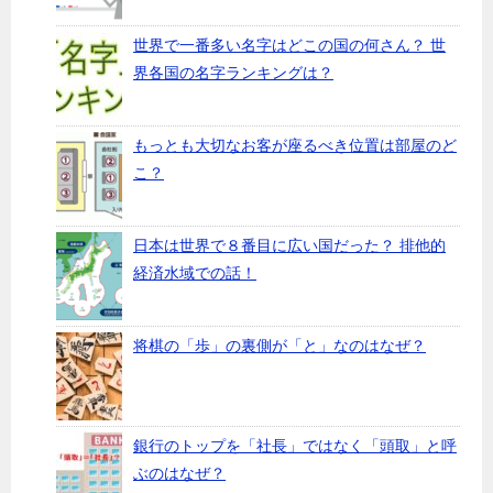
世界で一番多い名字はどこの国の何さん？ 世
界各国の名字ランキングは？
もっとも大切なお客が座るべき位置は部屋のど
こ？
日本は世界で８番目に広い国だった？ 排他的
経済水域での話！
将棋の「歩」の裏側が「と」なのはなぜ？
銀行のトップを「社長」ではなく「頭取」と呼
ぶのはなぜ？