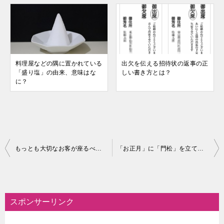
料理屋などの隅に置かれている
出欠を伝える招待状の返事の正
「盛り塩」の由来、意味はな
しい書き方とは？
に？
投
もっとも大切なお客が座るべき位置は部屋のどこ？
「お正月」に「門松」を立てるのはなぜ？ 「お正月飾り」の由来は？
稿
ナ
ビ
スポンサーリンク
ゲ