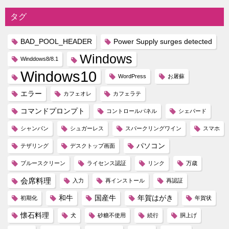
タグ
BAD_POOL_HEADER
Power Supply surges detected
Windows
Winddows8/8.1
Windows10
WordPress
お屠蘇
エラー
カフェオレ
カフェラテ
コマンドプロンプト
コントロールパネル
シェパード
シャンパン
シュガーレス
スパークリングワイン
スマホ
パソコン
テザリング
デスクトップ画面
ブルースクリーン
ライセンス認証
リンク
万歳
会席料理
入力
再インストール
再認証
和牛
国産牛
年賀はがき
初期化
年賀状
懐石料理
犬
砂糖不使用
続行
胴上げ